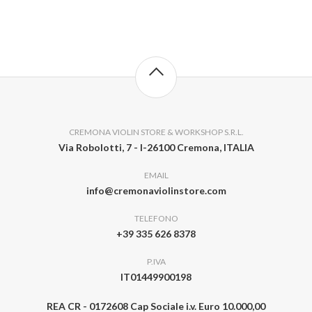
CREMONA VIOLIN STORE & WORKSHOP S.R.L.
Via Robolotti, 7 - I-26100 Cremona, ITALIA
EMAIL
info@cremonaviolinstore.com
TELEFONO
+39 335 626 8378
P.IVA
IT01449900198
REA CR - 0172608 Cap Sociale i.v. Euro 10.000,00